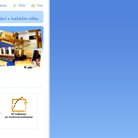
ránek
RSS
Tisk
ání v každém věku