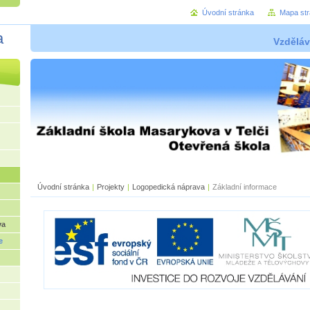
Úvodní stránka
Mapa st
a
Vzděláv
Úvodní stránka
|
Projekty
|
Logopedická náprava
|
Základní informace
va
e