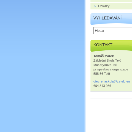
Odkazy
VYHLEDÁVÁNÍ
KONTAKT
Tomáš Marek
Základní škola Telč
Masarykova 141
příspěvková organizace
588 56 Telč
otevrena
skola@zs
telc.eu
604 343 986