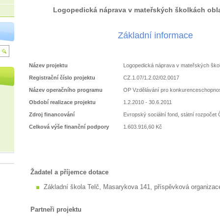
Logopedická náprava v mateřských školkách obla
Základní informace
Název projektu
Logopedická náprava v mateřských škol
Registrační číslo projektu
CZ.1.07/1.2.02/02.0017
Název operačního programu
OP Vzdělávání pro konkurenceschopno
Období realizace projektu
1.2.2010 - 30.6.2011
Zdroj financování
Evropský sociální fond, státní rozpočet
Celková výše finanční podpory
1.603.916,60 Kč
Žadatel a příjemce dotace
Základní škola Telč, Masarykova 141, příspěvková organizac
Partneři projektu