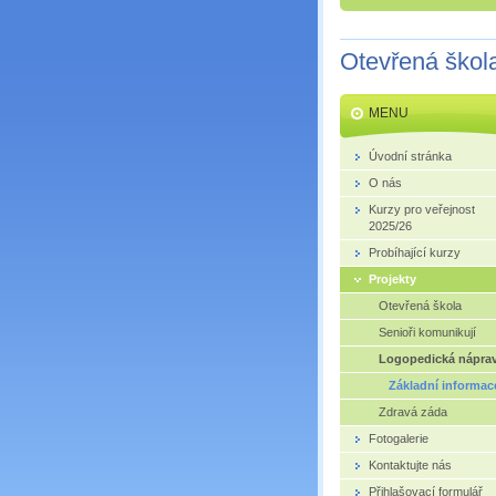
Otevřená škol
MENU
Úvodní stránka
O nás
Kurzy pro veřejnost
2025/26
Probíhající kurzy
Projekty
Otevřená škola
Senioři komunikují
Logopedická nápra
Základní informac
Zdravá záda
Fotogalerie
Kontaktujte nás
Přihlašovací formulář