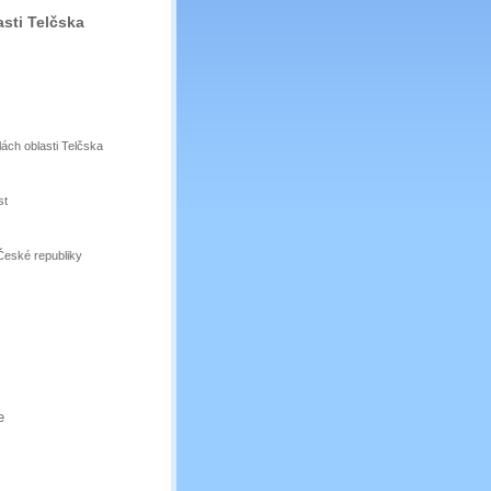
sti Telčska
ách oblasti Telčska
st
 České republiky
e