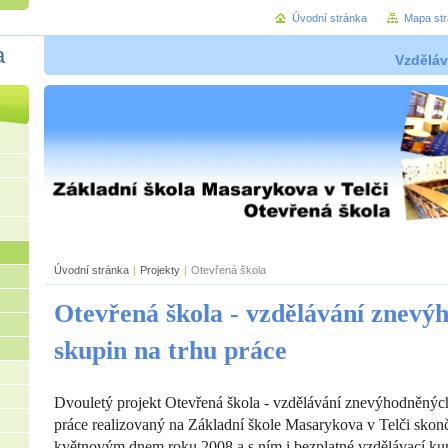
Úvodní stránka
Mapa st
a
Vzděláv
Úvodní stránka
|
Projekty
|
Otevřená škola
Otevřená škola - vzdělávání znevý
skupin na trhu práce
Dvouletý projekt Otevřená škola - vzdělávání znevýhodněných
práce realizovaný na Základní škole Masarykova v Telči skon
květnovým dnem roku 2008 a s ním i bezplatné vzdělávací kur