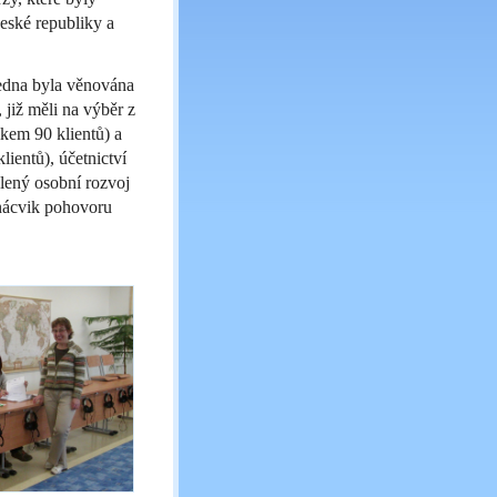
eské republiky a
 jedna byla věnována
 již měli na výběr z
lkem 90 klientů) a
lientů), účetnictví
válený osobní rozvoj
 nácvik pohovoru