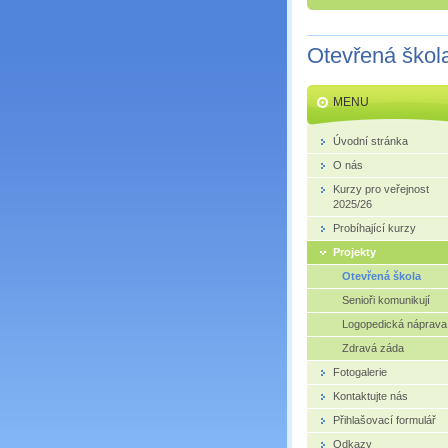
Otevřená škol
MENU
Úvodní stránka
O nás
Kurzy pro veřejnost
2025/26
Probíhající kurzy
Projekty
Otevřená škola
Senioři komunikují
Logopedická náprava
Zdravá záda
Fotogalerie
Kontaktujte nás
Přihlašovací formulář
Odkazy