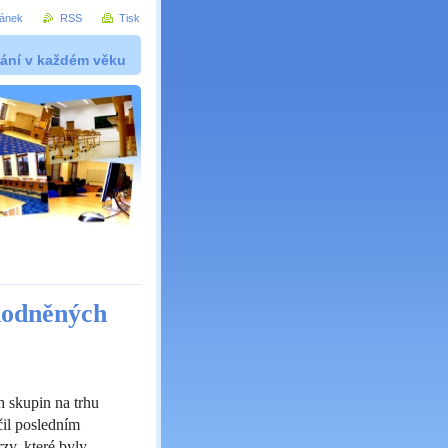
ránek
RSS
Tisk
ání v každém věku
hodněných
 skupin na trhu
čil posledním
zy, které byly