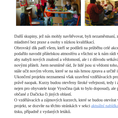
Další skupiny, jež nás mohly navštěvovat, byli nezaměstnaní, 
mladiství bez praxe a osoby s nízkou kvalifikací.
Obrovský dík patří všem, kteří se podíleli na průběhu celé ak
podařilo navodit přátelskou atmosféru a všichni se k nám rádi v
aby nabyli nových znalostí a vědomostí, ale i z důvodu setkává
novými přáteli. Jsem nesmírně rád, že lidé jsou si vědomi toho, 
stále učit novým věcem, které se na nás hrnou zprava a určitě i
Ukončení projektu neznamená však uzavření vzdělávacích pro
právě naopak. Kurzy budou otevřeny široké veřejnosti, tedy i
nejen pro obyvatele kraje Vysočina (jak to bylo doposud), ale 
občané z Dačicka či jiných oblastí.
O vzdělávacích a zájmových kurzech, které se budou otevírat 
projekt, se dozvíte na těchto stránkách v sekci
aktuální nabídk
tisku, případně z vydaných letáků.