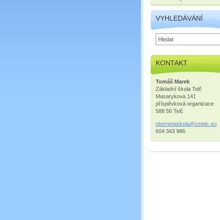
VYHLEDÁVÁNÍ
KONTAKT
Tomáš Marek
Základní škola Telč
Masarykova 141
příspěvková organizace
588 56 Telč
otevrena
skola@zs
telc.eu
604 343 986