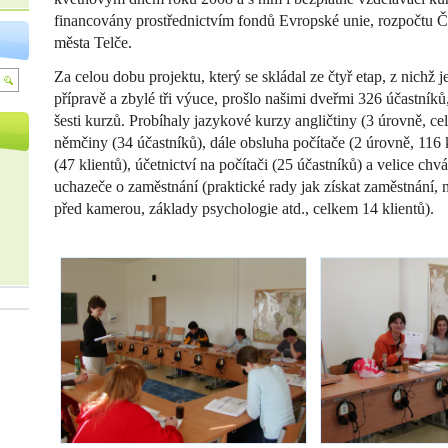
financovány prostřednictvím fondů Evropské unie, rozpočtu Č
města Telče.
Za celou dobu projektu, který se skládal ze čtyř etap, z nichž
přípravě a zbylé tři výuce, prošlo našimi dveřmi 326 účastníků,
šesti kurzů. Probíhaly jazykové kurzy angličtiny (3 úrovně, ce
němčiny (34 účastníků), dále obsluha počítače (2 úrovně, 116 k
(47 klientů), účetnictví na počítači (25 účastníků) a velice ch
uchazeče o zaměstnání (praktické rady jak získat zaměstnání,
před kamerou, základy psychologie atd., celkem 14 klientů).