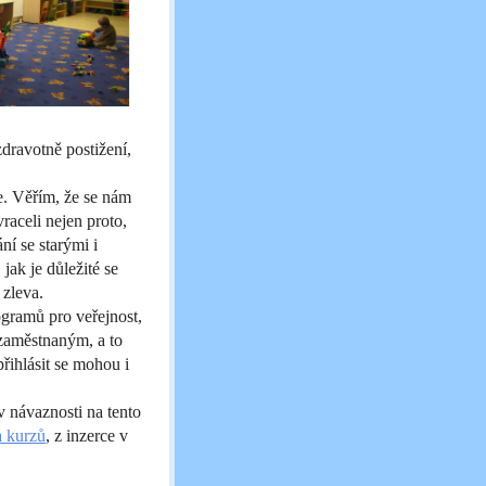
zdravotně postižení,
ce. Věřím, že se nám
raceli nejen proto,
ní se starými i
jak je důležité se
 zleva.
gramů pro veřejnost,
 zaměstnaným, a to
přihlásit se mohou i
v návaznosti na tento
a kurzů
, z inzerce v