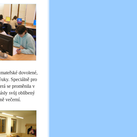
 mateřské dovolené,
výuky. Speciálně pro
erá se proměnila v
ásly svůj oblíbený
ně večerní.