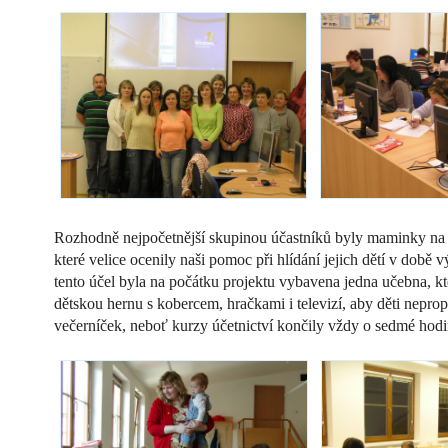
Rozhodně nejpočetnější skupinou účastníků byly maminky na
které velice ocenily naši pomoc při hlídání jejich dětí v době 
tento účel byla na počátku projektu vybavena jedna učebna, kt
dětskou hernu s kobercem, hračkami i televizí, aby děti neprop
večerníček, neboť kurzy účetnictví končily vždy o sedmé hodi