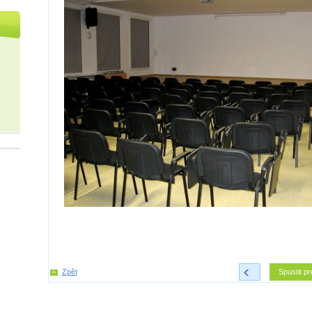
Zpět
<
Spustit pr