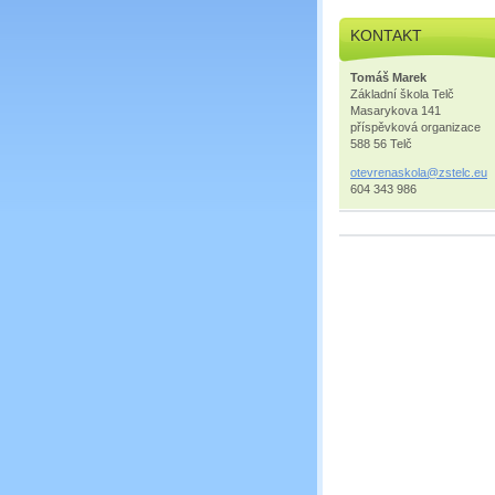
KONTAKT
Tomáš Marek
Základní škola Telč
Masarykova 141
příspěvková organizace
588 56 Telč
otevrena
skola@zs
telc.eu
604 343 986