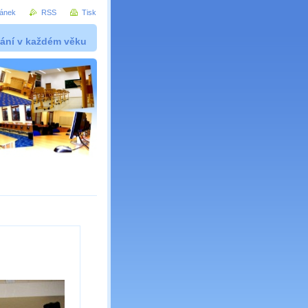
ránek
RSS
Tisk
ání v každém věku