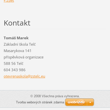
« Zpět
Kontakt
Tomáš Marek
Základní škola Telč
Masarykova 141
příspěvková organizace
588 56 Telč
604 343 986
otevrena
skola@zs
telc.eu
© 2008 Všechna práva vyhrazena.
Tvorba webových stránek zdarma