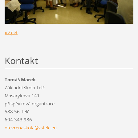
« Zpět
Kontakt
Tomáš Marek
Základní škola Telč
Masarykova 141
příspěvková organizace
588 56 Telč
604 343 986
otevrena
skola@zs
telc.eu