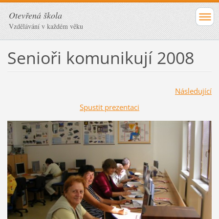
Otevřená škola
Vzdělávání v každém věku
Senioři komunikují 2008
Následující
Spustit prezentaci