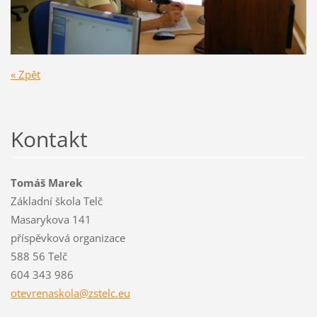
« Zpět
Kontakt
Tomáš Marek
Základní škola Telč
Masarykova 141
příspěvková organizace
588 56 Telč
604 343 986
otevrena
skola@zs
telc.eu